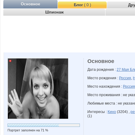
Основное
Блог
( 0 )
Др
Шпионаж
Основное
Дата рождения :
27 Мая
Бл
Место рождения :
Россия
,
Н
Место нахождения :
Россия
Место проживания : не ука
Любимые места : не указа
Интересы :
Кино
(3204) ,
ре
(1)
Портрет заполнен на 71 %