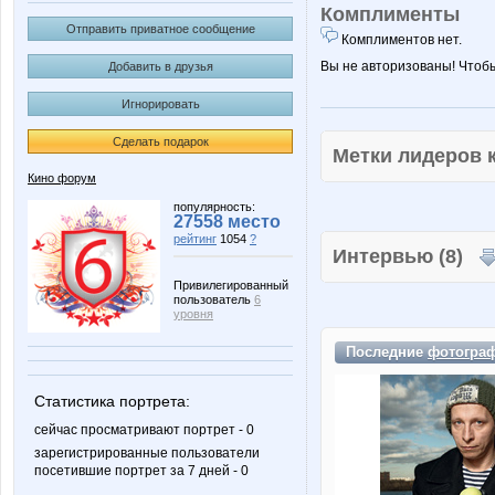
Комплименты
Отправить приватное сообщение
Комплиментов нет.
Вы не авторизованы! Чтоб
Добавить в друзья
Игнорировать
Сделать подарок
Метки лидеров
Кино форум
популярность:
27558 место
рейтинг
1054
?
Интервью (8)
Привилегированный
пользователь
6
уровня
Последние
фотогра
Статистика портрета:
сейчас просматривают портрет - 0
зарегистрированные пользователи
посетившие портрет за 7 дней - 0